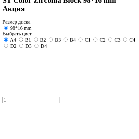
ST Color Zirconia Block 98*16 mm
Акция
Размер диска
98*16 mm
Выбрать цвет
A4
B1
B2
B3
B4
C1
C2
C3
C4
D2
D3
D4