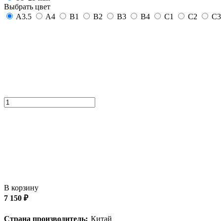
Выбрать цвет
A3.5
A4
B1
B2
B3
B4
C1
C2
C3
В корзину
7 150 ₽
Страна производитель:
Китай